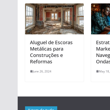
Aluguel de Escoras
Estra
Metálicas para
Market
Construções e
Naveg
Reformas
Ondas
June 26, 2024
May 18,