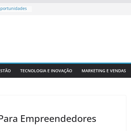
Oportunidades
 Para
 Aposentadoria
adores
chs E Serviços
ESTÃO
TECNOLOGIA E INOVAÇÃO
MARKETING E VENDAS
 Para Empreendedores