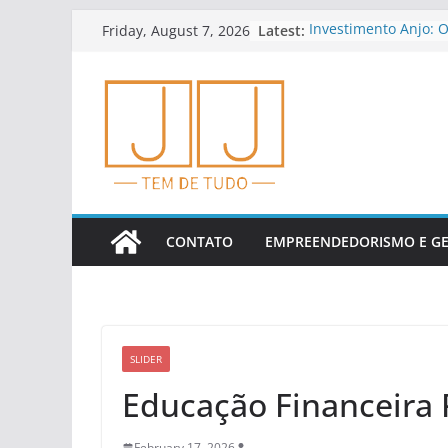
Skip
Latest:
Investimento Anjo: 
Friday, August 7, 2026
to
E Riscos
Educação Financeira
content
Empreendedores
Dicas Para Planejar
Cedo
Como Analisar Indic
Financeiros
Tendências Em Finte
Financeiros
CONTATO
EMPREENDEDORISMO E G
SLIDER
Educação Financeira
February 17, 2026