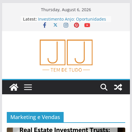
Skip
Thursday, August 6, 2026
to
Latest:
Investimento Anjo: Oportunidades
content
E Riscos
Educação Financeira Para
Empreendedores
Dicas Para Planejar Aposentadoria
Cedo
Como Analisar Indicadores
Financeiros
Tendências Em Fintechs E Serviços
Financeiros
Marketing e Vendas