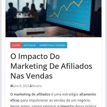
SLIDER
DESTAQUE
MARKETING E VENDAS
O Impacto Do
Marketing De Afiliados
Nas Vendas
June 8, 2025
Beatriz
O marketing de afiliados
é uma estratégia
altamente
eficaz
para impulsionar as vendas de um negócio.
Neste artigo, vamos explorar
o impacto
dessa prática