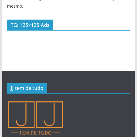
mesmo.
TG: 125×125 Ads
JJ tem de tudo