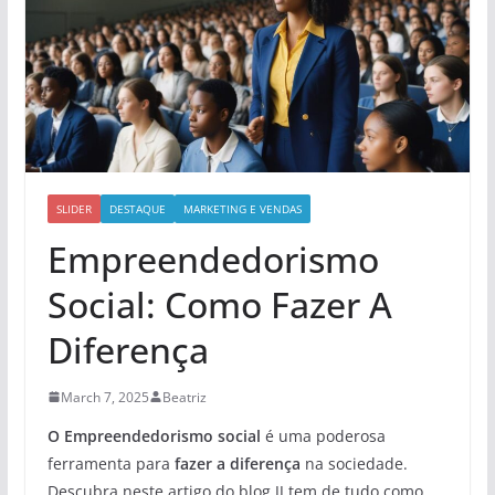
SLIDER
DESTAQUE
MARKETING E VENDAS
Empreendedorismo
Social: Como Fazer A
Diferença
March 7, 2025
Beatriz
O Empreendedorismo social
é uma poderosa
ferramenta para
fazer a diferença
na sociedade.
Descubra neste artigo do blog JJ tem de tudo como