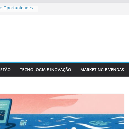
o: Oportunidades
ira Para
jar Aposentadoria
dicadores
ntechs E Serviços
ESTÃO
TECNOLOGIA E INOVAÇÃO
MARKETING E VENDAS