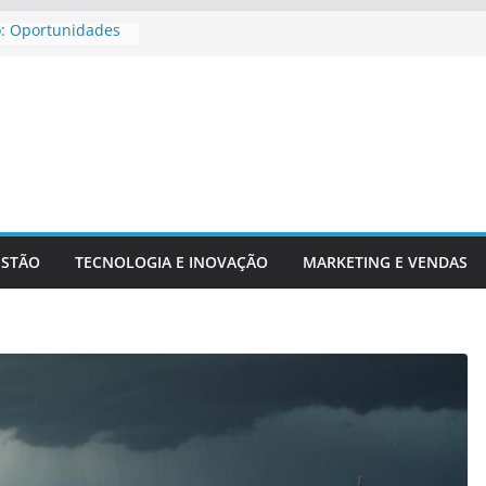
o: Oportunidades
ira Para
ar Aposentadoria
dicadores
ntechs E Serviços
ESTÃO
TECNOLOGIA E INOVAÇÃO
MARKETING E VENDAS