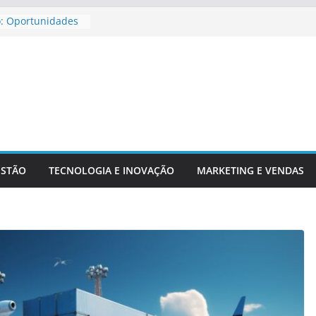
o: Oportunidades
ira Para
ar Aposentadoria
dicadores
ntechs E Serviços
ESTÃO
TECNOLOGIA E INOVAÇÃO
MARKETING E VENDAS