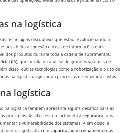
ilidade das operações, evitando atrasos e problemas com o
as na logística
rsas tecnologias disruptivas que estão revolucionando o
que possibilita a conexão e troca de informações entre
al dos produtos durante toda a cadeia de suprimentos.
icial (IA)
, que auxilia na análise de grandes volumes de
lém disso, outras tecnologias como a
robotização
e o uso de
as na logística, agilizando processos e reduzindo custos.
na logística
ão na logística também apresenta alguns desafios para as
 principais desafios está relacionado à
segurança
, uma
aumentar a vulnerabilidade dos sistemas. Além disso, a
timento significativo em
capacitação e treinamento
dos