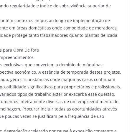
ando regularidade e índice de sobrevivência superior de
 mantêm contextos limpos ao longo de implementação de
vante em áreas domésticas onde comodidade de moradores
idade protege tanto trabalhadores quanto plantas delicada
s para Obra De fora
 Empreendimentos
tos exclusivas que convertem a domínio de máquinas
spectiva econômico. A essência de temporada destes projetos,
ado, gera circunstâncias onde máquinas caros continuam
ssibilidade significativos para proprietários e profissionais.
ariados tipos de trabalho exterior exacerba esse questão.
trumentos inteiramente diversas de um empreendimento de
molhagem. Procurar incluir todas as oportunidades através
e poucas vezes se justificam pela frequência de uso
 degradação acelerado por causa à exposição constante a