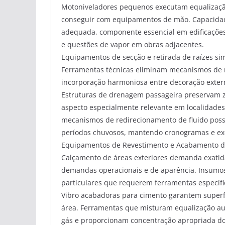
Motoniveladores pequenos executam equalização
conseguir com equipamentos de mão. Capacidade
adequada, componente essencial em edificações 
e questões de vapor em obras adjacentes.
Equipamentos de secção e retirada de raízes si
Ferramentas técnicas eliminam mecanismos de ra
incorporação harmoniosa entre decoração externa
Estruturas de drenagem passageira preservam z
aspecto especialmente relevante em localidade
mecanismos de redirecionamento de fluido poss
períodos chuvosos, mantendo cronogramas e ex
Equipamentos de Revestimento e Acabamento d
Calçamento de áreas exteriores demanda exatid
demandas operacionais e de aparência. Insumos 
particulares que requerem ferramentas específ
Vibro acabadoras para cimento garantem superf
área. Ferramentas que misturam equalização 
gás e proporcionam concentração apropriada do 