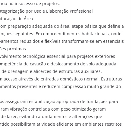
ória ou insucesso de projetos.
ategorização por Uso e Elaboração Profissional
uturação de Área
com preparação adequada do área, etapa básica que define a
venções seguintes. Em empreendimentos habitacionais, onde
uipamentos reduzidos e flexíveis transformam-se em essenciais
ões próximas.
olvimento tecnológica essencial para projetos exteriores
competência de cavação e deslocamento de solo adequada
 de drenagem e alicerces de estruturas auxiliares,
m acesso através de entradas domésticos normal. Estruturas
alçamentos presentes e reduzem compressão muito grande do
os asseguram estabilização apropriada de fundações para
uram vibração controlada com peso otimizado geram
s de lazer, evitando afundamentos e alterações que
tido possibilitam atividade eficiente em ambientes restritos