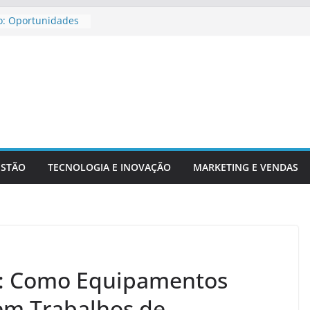
o: Oportunidades
ira Para
jar Aposentadoria
dicadores
ntechs E Serviços
ESTÃO
TECNOLOGIA E INOVAÇÃO
MARKETING E VENDAS
a: Como Equipamentos
em Trabalhos de