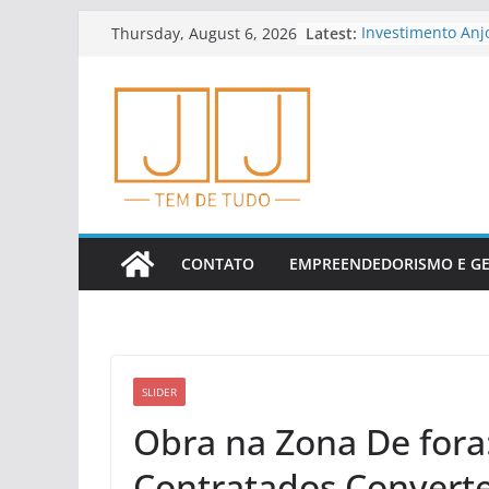
Skip
Latest:
Investimento Anj
Thursday, August 6, 2026
to
E Riscos
Educação Finance
content
Empreendedores
Dicas Para Plane
Cedo
Como Analisar In
Financeiros
Tendências Em Fi
Financeiros
CONTATO
EMPREENDEDORISMO E G
SLIDER
Obra na Zona De for
Contratados Convert