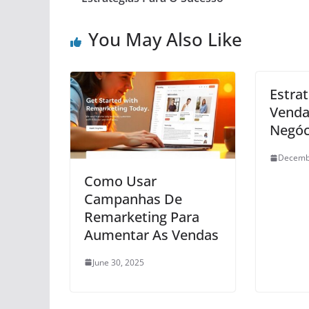
You May Also Like
Estra
Venda
Negóc
Decemb
Como Usar
Campanhas De
Remarketing Para
Aumentar As Vendas
June 30, 2025