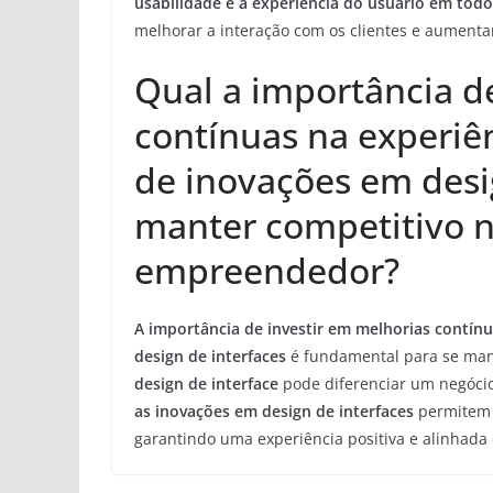
usabilidade e a experiência do usuário em todos
melhorar a interação com os clientes e aumentar
Qual a importância d
contínuas na experiê
de inovações em desig
manter competitivo 
empreendedor?
A importância de investir em melhorias contín
design de interfaces
é fundamental para se man
design de interface
pode diferenciar um negócio,
as inovações em design de interfaces
permitem 
garantindo uma experiência positiva e alinhad