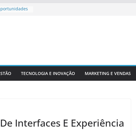
Oportunidades
 Para
 Aposentadoria
adores
chs E Serviços
ESTÃO
TECNOLOGIA E INOVAÇÃO
MARKETING E VENDAS
De Interfaces E Experiência