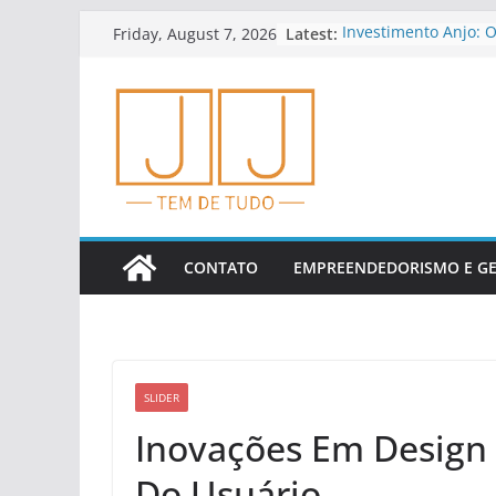
Skip
Latest:
Investimento Anjo: 
Friday, August 7, 2026
to
E Riscos
Educação Financeira
content
Empreendedores
Dicas Para Planejar
Cedo
Como Analisar Indic
Financeiros
Tendências Em Finte
Financeiros
CONTATO
EMPREENDEDORISMO E G
SLIDER
Inovações Em Design 
Do Usuário