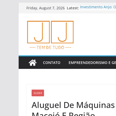
Skip
Latest:
Investimento Anjo: 
Friday, August 7, 2026
to
E Riscos
Educação Financeira
content
Empreendedores
Dicas Para Planejar
Cedo
Como Analisar Indic
Financeiros
Tendências Em Finte
Financeiros
CONTATO
EMPREENDEDORISMO E G
SLIDER
Aluguel De Máquinas
Maceió E Região