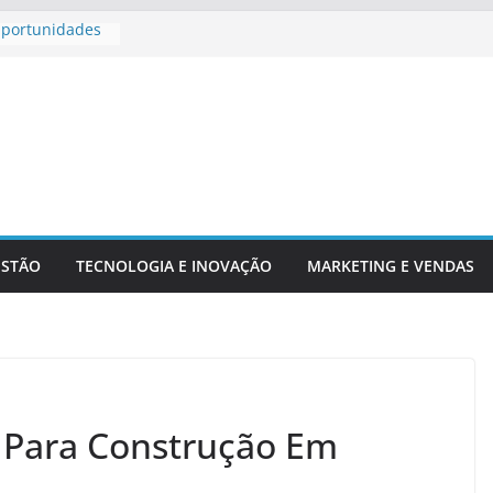
Oportunidades
 Para
 Aposentadoria
adores
chs E Serviços
ESTÃO
TECNOLOGIA E INOVAÇÃO
MARKETING E VENDAS
 Para Construção Em