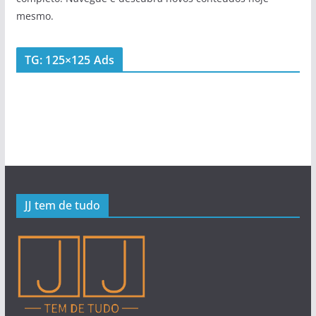
mesmo.
TG: 125×125 Ads
JJ tem de tudo