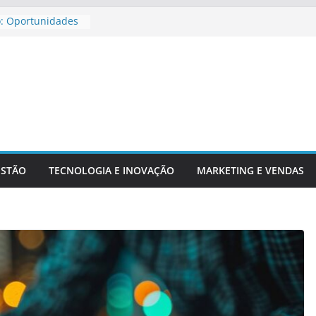
o: Oportunidades
ira Para
ar Aposentadoria
dicadores
ntechs E Serviços
ESTÃO
TECNOLOGIA E INOVAÇÃO
MARKETING E VENDAS