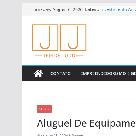
Skip
Latest:
Investimento Anj
Thursday, August 6, 2026
to
E Riscos
Educação Finance
content
Empreendedores
Dicas Para Plane
Cedo
Como Analisar In
Financeiros
Tendências Em Fi
Financeiros
CONTATO
EMPREENDEDORISMO E G
SLIDER
Aluguel De Equipame
August 25, 2024
Beatriz