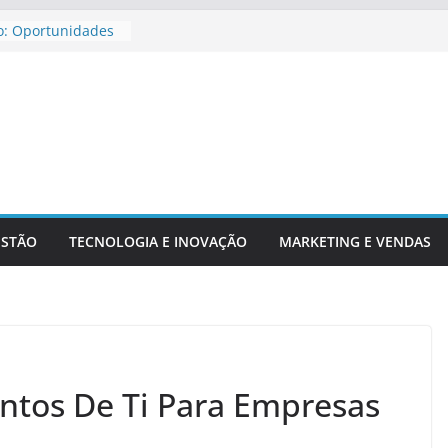
o: Oportunidades
ira Para
jar Aposentadoria
dicadores
ntechs E Serviços
ESTÃO
TECNOLOGIA E INOVAÇÃO
MARKETING E VENDAS
ntos De Ti Para Empresas