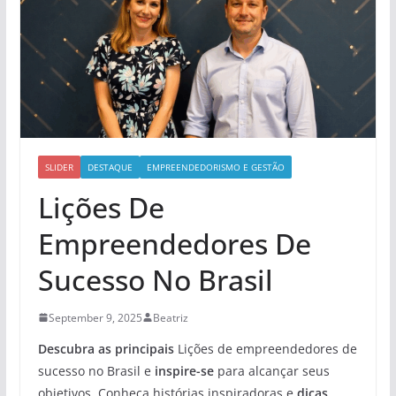
SLIDER
DESTAQUE
EMPREENDEDORISMO E GESTÃO
Lições De
Empreendedores De
Sucesso No Brasil
September 9, 2025
Beatriz
Descubra as principais
Lições de empreendedores de
sucesso no Brasil e
inspire-se
para alcançar seus
objetivos. Conheça histórias inspiradoras e
dicas