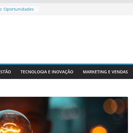
o: Oportunidades
ira Para
jar Aposentadoria
dicadores
ntechs E Serviços
ESTÃO
TECNOLOGIA E INOVAÇÃO
MARKETING E VENDAS