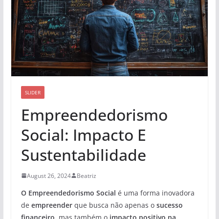
SLIDER
Empreendedorismo
Social: Impacto E
Sustentabilidade
August 26, 2024
Beatriz
O Empreendedorismo Social
é uma forma inovadora
de
empreender
que busca não apenas o
sucesso
financeiro
, mas também o
impacto positivo na