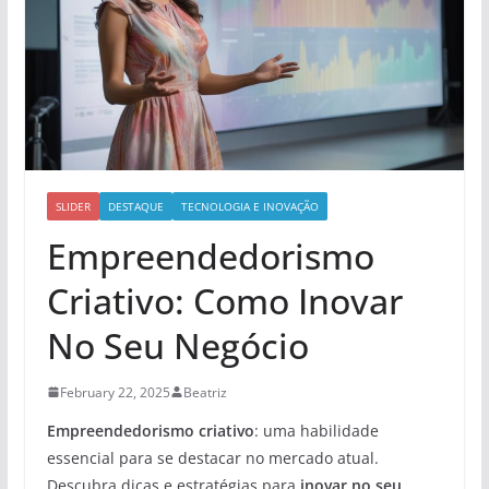
SLIDER
DESTAQUE
TECNOLOGIA E INOVAÇÃO
Empreendedorismo
Criativo: Como Inovar
No Seu Negócio
February 22, 2025
Beatriz
Empreendedorismo criativo
: uma habilidade
essencial para se destacar no mercado atual.
Descubra dicas e estratégias para
inovar no seu