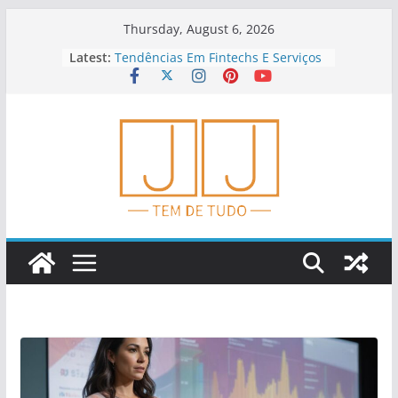
Skip
Thursday, August 6, 2026
to
Latest:
Tendências Em Fintechs E Serviços
content
Financeiros
Investimento Anjo: Oportunidades
E Riscos
Educação Financeira Para
Empreendedores
Dicas Para Planejar Aposentadoria
Cedo
Como Analisar Indicadores
Financeiros