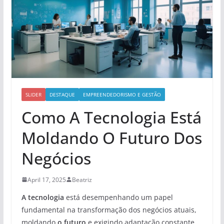
SLIDER
DESTAQUE
EMPREENDEDORISMO E GESTÃO
Como A Tecnologia Está
Moldando O Futuro Dos
Negócios
April 17, 2025
Beatriz
A tecnologia
está desempenhando um papel
fundamental na transformação dos negócios atuais,
moldando
o futuro
e exigindo adaptação constante