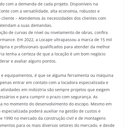
do com a demanda de cada projeto. Disponíveis na
Conte com a versatilidade, alta economia, robustez e
o cliente – Atendemos às necessidades dos clientes com
e atendam a suas demandas.
ução de curvas de nível ou nivelamento de obras, confira
formance. Em 2022, a Locape ultrapassou a marca de 15 mil
pria e profissionais qualificados para atender da melhor
ria tenha a certeza de que a locação é um bom negócio
rar e avaliar alguns pontos.
s e equipamentos, é que se alguma ferramenta ou máquina
apenas entrar em contato com a locadora especializada e
ou atividades em indústria são sempre projetos que exigem
cessários e para cumprir o prazo com segurança. As
nta no momento do desenvolvimento do escopo. Mesmo em
 especializada poderá auxiliar na gestão de custos e
de 1990 no mercado da construção civil e de montagens
amentos para os mais diversos setores do mercado, e desde