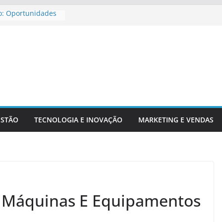
o: Oportunidades
ira Para
jar Aposentadoria
dicadores
ntechs E Serviços
ESTÃO
TECNOLOGIA E INOVAÇÃO
MARKETING E VENDAS
e Máquinas E Equipamentos