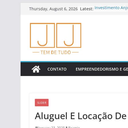
Skip
Latest:
Investimento Anj
Thursday, August 6, 2026
to
E Riscos
Educação Finance
content
Empreendedores
Dicas Para Plane
Cedo
Como Analisar In
Financeiros
Tendências Em Fi
Financeiros
CONTATO
EMPREENDEDORISMO E G
SLIDER
Aluguel E Locação D
January 23, 2025
Beatriz