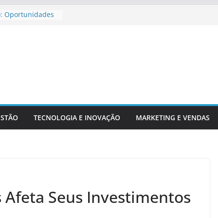
o: Oportunidades
ira Para
ar Aposentadoria
dicadores
ntechs E Serviços
ESTÃO
TECNOLOGIA E INOVAÇÃO
MARKETING E VENDAS
 Afeta Seus Investimentos