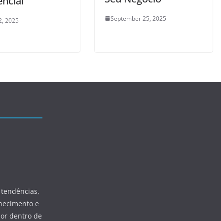
encial
September 25, 2025
2, 2025
 tendências,
hecimento e
por dentro de